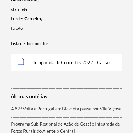
clarinete
Lurdes Carneiro,
fagote
Lista de documentos
Termo de Pesquisa
Temporada de Concertos 2022 – Cartaz
últimas notícias
Categorias gerais
A 87.ª Volta a Portugal em Bicicleta passa por Vila Viçosa
Programa Sub-Regional de Ação de Gestão Integrada de
Fogos Rurais do Alentejo Central