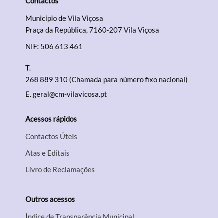
Contactos
Município de Vila Viçosa
Termo de Pesquisa
Praça da República, 7160-207 Vila Viçosa
NIF: 506 613 461
T.
268 889 310 (Chamada para número fixo nacional)
Categorias gerais
E.
geral@cm-vilavicosa.pt
Acessos rápidos
Contactos Úteis
Filtros
Atas e Editais
Livro de Reclamações
Outros acessos
Índice de Transparência Municipal