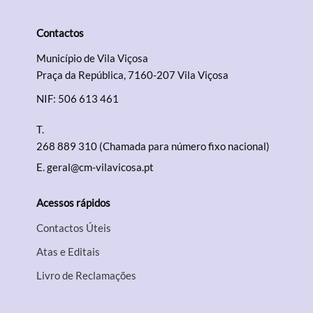
Contactos
Termo de Pesquisa
Município de Vila Viçosa
Praça da República, 7160-207 Vila Viçosa
NIF: 506 613 461
T.
Categorias gerais
268 889 310 (Chamada para número fixo nacional)
E.
geral@cm-vilavicosa.pt
Acessos rápidos
Filtros
Contactos Úteis
Atas e Editais
Livro de Reclamações