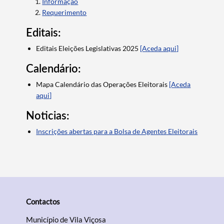
Informação
Requerimento
Termo de Pesquisa
Editais:
Editais Eleições Legislativas 2025
[Aceda aqui]
Calendário:
Categorias gerais
Mapa Calendário das Operações Eleitorais
[Aceda
aqui]
Noticias:
Inscrições abertas para a Bolsa de Agentes Eleitorais
Filtros
Contactos
Município de Vila Viçosa