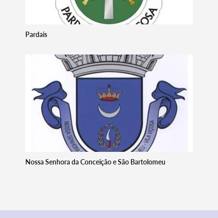
Termo de Pesquisa
Pardais
Categorias gerais
Filtros
Nossa Senhora da Conceição e São Bartolomeu