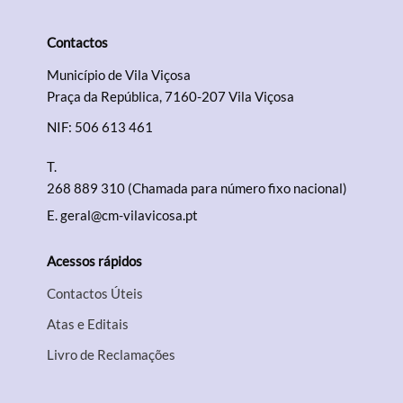
Contactos
Termo de Pesquisa
Município de Vila Viçosa
Praça da República, 7160-207 Vila Viçosa
NIF: 506 613 461
T.
Categorias gerais
268 889 310 (Chamada para número fixo nacional)
E.
geral@cm-vilavicosa.pt
Acessos rápidos
Filtros
Contactos Úteis
Atas e Editais
Livro de Reclamações