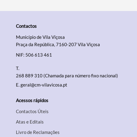
Contactos
Termo de Pesquisa
Município de Vila Viçosa
Praça da República, 7160-207 Vila Viçosa
NIF: 506 613 461
Categorias gerais
T.
268 889 310 (Chamada para número fixo nacional)
E.
geral@cm-vilavicosa.pt
Acessos rápidos
Filtros
Contactos Úteis
Atas e Editais
Livro de Reclamações