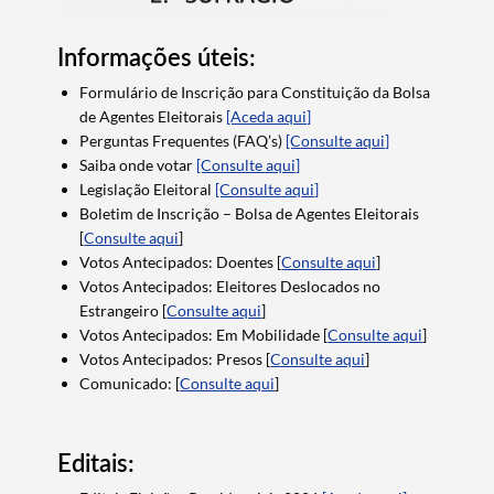
Informações úteis:
Formulário de Inscrição para Constituição da Bolsa
de Agentes Eleitorais
[Aceda aqui]
Perguntas Frequentes (FAQ’s)
[Consulte aqui]
Saiba onde votar
[Consulte aqui]
Legislação Eleitoral
[Consulte aqui]
Boletim de Inscrição – Bolsa de Agentes Eleitorais
[
Consulte aqui
]
Votos Antecipados: Doentes [
Consulte aqui
]
Votos Antecipados: Eleitores Deslocados no
Estrangeiro [
Consulte aqui
]
Votos Antecipados: Em Mobilidade [
Consulte aqui
]
Votos Antecipados: Presos [
Consulte aqui
]
Comunicado: [
Consulte aqui
]
Termo de Pesquisa
Editais: