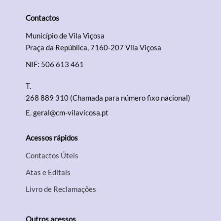
Contactos
Município de Vila Viçosa
Filtros
Praça da República, 7160-207 Vila Viçosa
NIF: 506 613 461
T.
268 889 310 (Chamada para número fixo nacional)
E.
geral@cm-vilavicosa.pt
Acessos rápidos
Contactos Úteis
Atas e Editais
Livro de Reclamações
Outros acessos