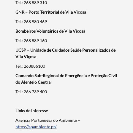
Tel.: 268 889 310
GNR – Posto Territorial de Vila Viçosa
Tel.: 268 980 469
Bombeiros Voluntários de Vila Viçosa
Tel.: 268 889 160
UCSP – Unidade de Cuidados Saúde Personalizados de
Vila Viçosa
Tel.: 268886100
Comando Sub-Regional de Emergência e Proteção Civil
do Alentejo Central
Tel.: 266 739 400
Links de interesse
Agência Portuguesa do Ambiente –
Termo de Pesquisa
https://apambiente.pt/