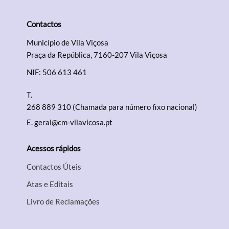
Contactos
Termo de Pesquisa
Município de Vila Viçosa
Praça da República, 7160-207 Vila Viçosa
NIF: 506 613 461
T.
Categorias gerais
268 889 310 (Chamada para número fixo nacional)
E.
geral@cm-vilavicosa.pt
Acessos rápidos
Filtros
Contactos Úteis
Atas e Editais
Livro de Reclamações