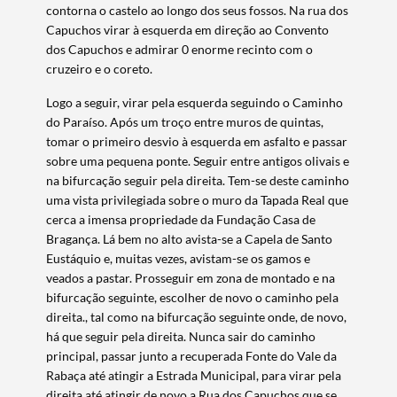
contorna o castelo ao longo dos seus fossos. Na rua dos
Capuchos virar à esquerda em direção ao Convento
Categorias gerais
dos Capuchos e admirar 0 enorme recinto com o
cruzeiro e o coreto.
Logo a seguir, virar pela esquerda seguindo o Caminho
do Paraíso. Após um troço entre muros de quintas,
tomar o primeiro desvio à esquerda em asfalto e passar
Filtros
sobre uma pequena ponte. Seguir entre antigos olivais e
na bifurcação seguir pela direita. Tem-se deste caminho
uma vista privilegiada sobre o muro da Tapada Real que
cerca a imensa propriedade da Fundação Casa de
Bragança. Lá bem no alto avista-se a Capela de Santo
Eustáquio e, muitas vezes, avistam-se os gamos e
veados a pastar. Prosseguir em zona de montado e na
bifurcação seguinte, escolher de novo o caminho pela
direita., tal como na bifurcação seguinte onde, de novo,
há que seguir pela direita. Nunca sair do caminho
principal, passar junto a recuperada Fonte do Vale da
Rabaça até atingir a Estrada Municipal, para virar pela
direita até atingir de novo a Rua dos Capuchos que se