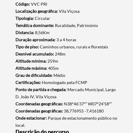
Código:
VVC PRI
Localização geográfica:
Vila Viçosa
Tipologia:
Circular
Temática dominante:
Ruralidade, Património
Distancia:
8,56Km
Duração aproximada:
3 a 4 horas
Tipo de piso:
Caminhos urbanos, rurais e florestais
Desnível acumulado:
248m
Altitude mínima:
259m
Altitude máxima:
405m
Grau de dificuldade:
Médio
Certificações:
Homologado pela FCMP
Ponto de partida e chegada:
Mercado Municipal, Largo
D. João IV, Vila Viçosa
Coordenadas geográficas:
N38°46’37″” W07°24’58″”
Coordenadas geográficas:
38,776955 -7,416180
Onde estacionar:
Parque de estacionamento público no
local.
Descrição do percurso