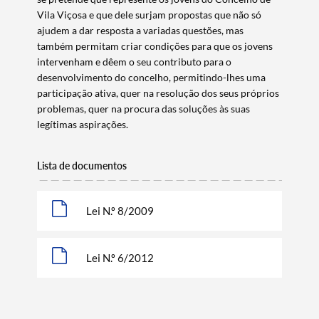
Vila Viçosa e que dele surjam propostas que não só
ajudem a dar resposta a variadas questões, mas
também permitam criar condições para que os jovens
Termo de Pesquisa
intervenham e dêem o seu contributo para o
desenvolvimento do concelho, permitindo-lhes uma
participação ativa, quer na resolução dos seus próprios
problemas, quer na procura das soluções às suas
legítimas aspirações.
Categorias gerais
Lista de documentos
Lei N.º 8/2009
Filtros
Lei N.º 6/2012