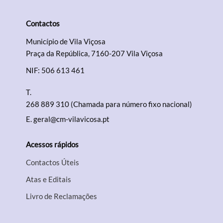
Contactos
Termo de Pesquisa
Município de Vila Viçosa
Praça da República, 7160-207 Vila Viçosa
NIF: 506 613 461
T.
Categorias gerais
268 889 310 (Chamada para número fixo nacional)
E.
geral@cm-vilavicosa.pt
Acessos rápidos
Filtros
Contactos Úteis
Atas e Editais
Livro de Reclamações