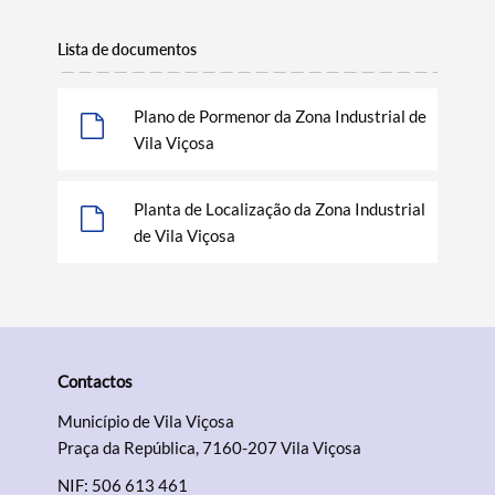
Lista de documentos
Plano de Pormenor da Zona Industrial de
Vila Viçosa
Planta de Localização da Zona Industrial
de Vila Viçosa
Termo de Pesquisa
Contactos
Categorias gerais
Município de Vila Viçosa
Praça da República, 7160-207 Vila Viçosa
NIF: 506 613 461