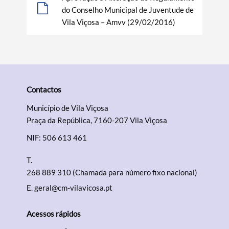
do Conselho Municipal de Juventude de
Vila Viçosa – Amvv (29/02/2016)
Termo de Pesquisa
Contactos
Município de Vila Viçosa
Praça da República, 7160-207 Vila Viçosa
Categorias gerais
NIF: 506 613 461
T.
268 889 310 (Chamada para número fixo nacional)
E.
geral@cm-vilavicosa.pt
Filtros
Acessos rápidos