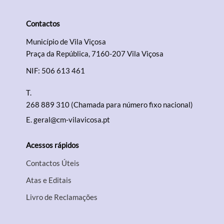
Contactos
Termo de Pesquisa
Município de Vila Viçosa
Praça da República, 7160-207 Vila Viçosa
NIF: 506 613 461
T.
Categorias gerais
268 889 310 (Chamada para número fixo nacional)
E.
geral@cm-vilavicosa.pt
Acessos rápidos
Filtros
Contactos Úteis
Atas e Editais
Livro de Reclamações