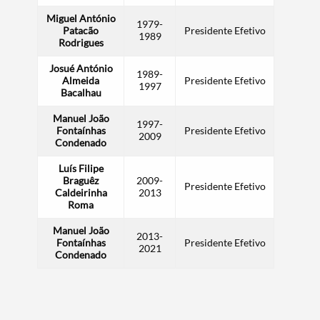
Miguel António
1979-
Patacão
Presidente Efetivo
1989
Rodrigues
Termo de Pesquisa
Josué António
1989-
Almeida
Presidente Efetivo
1997
Bacalhau
Manuel João
1997-
Fontaínhas
Presidente Efetivo
2009
Condenado
Categorias gerais
Luís Filipe
Braguêz
2009-
Presidente Efetivo
Caldeirinha
2013
Roma
Manuel João
2013-
Filtros
Fontaínhas
Presidente Efetivo
2021
Condenado