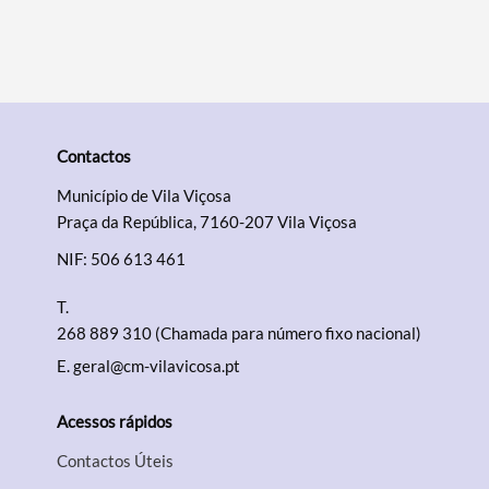
Termo de Pesquisa
Contactos
Município de Vila Viçosa
Praça da República, 7160-207 Vila Viçosa
NIF: 506 613 461
Categorias gerais
T.
268 889 310 (Chamada para número fixo nacional)
E.
geral@cm-vilavicosa.pt
Filtros
Acessos rápidos
Contactos Úteis