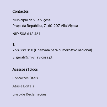
Contactos
Termo de Pesquisa
Município de Vila Viçosa
Praça da República, 7160-207 Vila Viçosa
NIF: 506 613 461
T.
Categorias gerais
268 889 310 (Chamada para número fixo nacional)
E.
geral@cm-vilavicosa.pt
Acessos rápidos
Filtros
Contactos Úteis
Atas e Editais
Livro de Reclamações