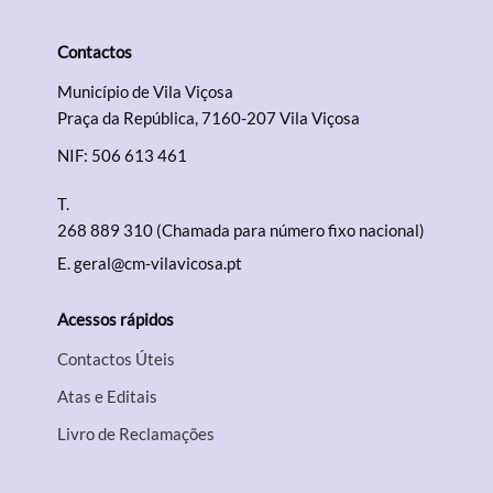
Contactos
Termo de Pesquisa
Município de Vila Viçosa
Praça da República, 7160-207 Vila Viçosa
NIF: 506 613 461
T.
Categorias gerais
268 889 310 (Chamada para número fixo nacional)
E.
geral@cm-vilavicosa.pt
Acessos rápidos
Filtros
Contactos Úteis
Atas e Editais
Livro de Reclamações