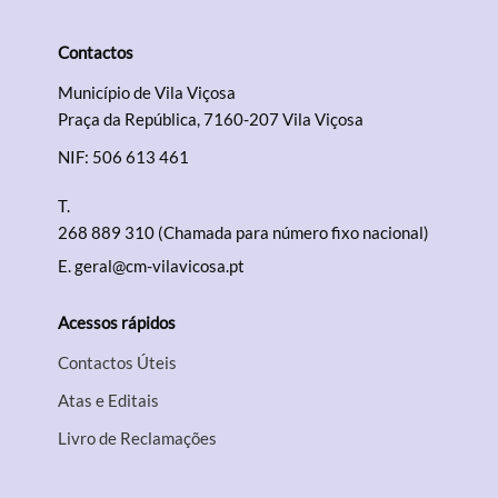
Contactos
Termo de Pesquisa
Município de Vila Viçosa
Praça da República, 7160-207 Vila Viçosa
NIF: 506 613 461
T.
Categorias gerais
268 889 310 (Chamada para número fixo nacional)
E.
geral@cm-vilavicosa.pt
Acessos rápidos
Filtros
Contactos Úteis
Atas e Editais
Livro de Reclamações