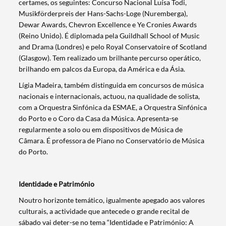
certames, os seguintes: Concurso Nacional Luísa Todi,
Musikförderpreis der Hans-Sachs-Loge (Nuremberga),
Dewar Awards, Chevron Excellence e Ye Cronies Awards
(Reino Unido). É diplomada pela Guildhall School of Music
and Drama (Londres) e pelo Royal Conservatoire of Scotland
(Glasgow). Tem realizado um brilhante percurso operático,
brilhando em palcos da Europa, da América e da Ásia.
Lígia Madeira, também distinguida em concursos de música
nacionais e internacionais, actuou, na qualidade de solista,
com a Orquestra Sinfónica da ESMAE, a Orquestra Sinfónica
Termo de Pesquisa
do Porto e o Coro da Casa da Música. Apresenta-se
regularmente a solo ou em dispositivos de Música de
Câmara. É professora de Piano no Conservatório de Música
do Porto.
Categorias gerais
Identidade e Património
Noutro horizonte temático, igualmente apegado aos valores
culturais, a actividade que antecede o grande recital de
sábado vai deter-se no tema “Identidade e Património: A