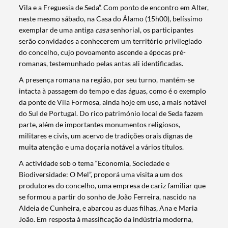
Vila e a Freguesia de Seda”. Com ponto de encontro em Alter,
Filtros
neste mesmo sábado, na Casa do Álamo (15h00), belíssimo
exemplar de uma antiga
casa
senhorial, os participantes
serão convidados a conhecerem um território privilegiado
do concelho, cujo povoamento ascende a épocas pré-
romanas, testemunhado pelas antas ali identificadas.
A presença romana na região, por seu turno, mantém-se
intacta à passagem do tempo e das águas, como é o exemplo
da ponte de Vila Formosa, ainda hoje em uso, a mais notável
do Sul de Portugal. Do rico património local de Seda fazem
parte, além de importantes monumentos religiosos,
militares e civis, um acervo de tradições orais dignas de
muita atenção e uma doçaria notável a vários títulos.
A actividade sob o tema “Economia, Sociedade e
Biodiversidade: O Mel”, proporá uma visita a um dos
produtores do concelho, uma empresa de cariz familiar que
se formou a partir do sonho de João Ferreira, nascido na
Aldeia de Cunheira, e abarcou as duas filhas, Ana e Maria
João. Em resposta à massificação da indústria moderna,