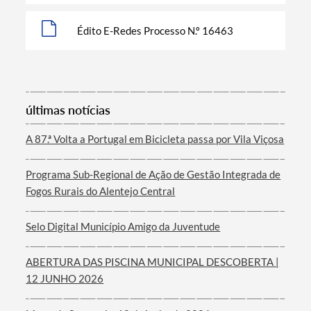
Édito E-Redes Processo N.º 16463
Termo de Pesquisa
últimas notícias
A 87.ª Volta a Portugal em Bicicleta passa por Vila Viçosa
Categorias gerais
Programa Sub-Regional de Ação de Gestão Integrada de
Fogos Rurais do Alentejo Central
Selo Digital Município Amigo da Juventude
Filtros
ABERTURA DAS PISCINA MUNICIPAL DESCOBERTA |
12 JUNHO 2026