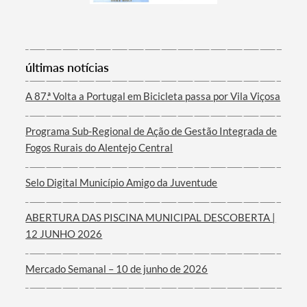
Termo de Pesquisa
últimas notícias
A 87.ª Volta a Portugal em Bicicleta passa por Vila Viçosa
Programa Sub-Regional de Ação de Gestão Integrada de
Fogos Rurais do Alentejo Central
Categorias gerais
Selo Digital Município Amigo da Juventude
ABERTURA DAS PISCINA MUNICIPAL DESCOBERTA |
12 JUNHO 2026
Filtros
Mercado Semanal – 10 de junho de 2026