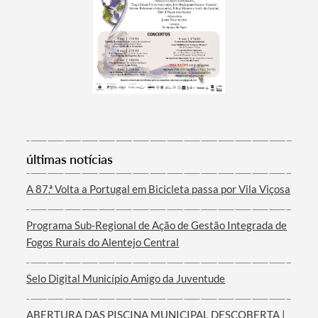
Termo de Pesquisa
últimas notícias
A 87.ª Volta a Portugal em Bicicleta passa por Vila Viçosa
Categorias gerais
Programa Sub-Regional de Ação de Gestão Integrada de
Fogos Rurais do Alentejo Central
Selo Digital Município Amigo da Juventude
Filtros
ABERTURA DAS PISCINA MUNICIPAL DESCOBERTA |