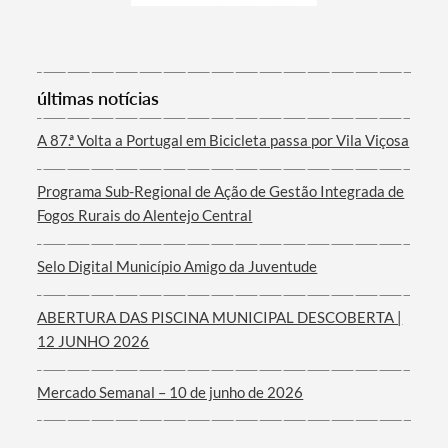
Termo de Pesquisa
últimas notícias
A 87.ª Volta a Portugal em Bicicleta passa por Vila Viçosa
Programa Sub-Regional de Ação de Gestão Integrada de
Fogos Rurais do Alentejo Central
Categorias gerais
Selo Digital Município Amigo da Juventude
ABERTURA DAS PISCINA MUNICIPAL DESCOBERTA |
12 JUNHO 2026
Filtros
Mercado Semanal – 10 de junho de 2026