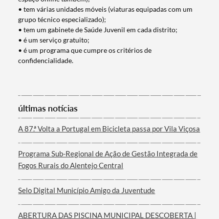
• tem várias unidades móveis (viaturas equipadas com um
grupo técnico especializado);
Categorias gerais
• tem um gabinete de Saúde Juvenil em cada distrito;
• é um serviço gratuito;
• é um programa que cumpre os critérios de
confidencialidade.
Filtros
últimas notícias
A 87.ª Volta a Portugal em Bicicleta passa por Vila Viçosa
Programa Sub-Regional de Ação de Gestão Integrada de
Fogos Rurais do Alentejo Central
Selo Digital Município Amigo da Juventude
ABERTURA DAS PISCINA MUNICIPAL DESCOBERTA |