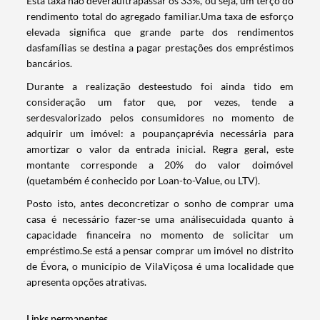
Esta taxa não deveráultrapassar os 33%, ou seja, um terço do
rendimento total do agregado familiar.Uma taxa de esforço
elevada significa que grande parte dos rendimentos
dasfamílias se destina a pagar prestações dos empréstimos
bancários.
Durante a realização desteestudo foi ainda tido em
consideração um fator que, por vezes, tende a
Termo de Pesquisa
serdesvalorizado pelos consumidores no momento de
adquirir um imóvel: a poupançaprévia necessária para
amortizar o valor da entrada inicial. Regra geral, este
montante corresponde a 20% do valor doimóvel
(quetambém é conhecido por Loan-to-Value, ou LTV).
Categorias gerais
Posto isto, antes deconcretizar o sonho de comprar uma
casa é necessário fazer-se uma análisecuidada quanto à
capacidade financeira no momento de solicitar um
empréstimo.Se está a pensar comprar um imóvel no distrito
de Évora, o município de VilaViçosa é uma localidade que
apresenta opções atrativas.
Filtros
Links permanentes