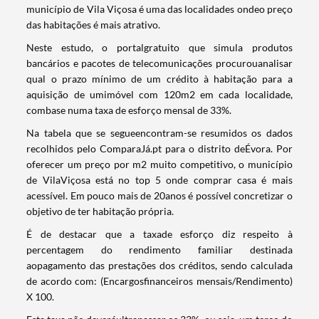
município de Vila Viçosa é uma das localidades ondeo preço
das habitações é mais atrativo.
Neste estudo, o portalgratuito que simula produtos
bancários e pacotes de telecomunicações procurouanalisar
qual o prazo mínimo de um crédito à habitação para a
aquisição de umimóvel com 120m2 em cada localidade,
combase numa taxa de esforço mensal de 33%.
Na tabela que se segueencontram-se resumidos os dados
recolhidos pelo ComparaJá.pt para o distrito deÉvora. Por
oferecer um preço por m2 muito competitivo, o município
de VilaViçosa está no top 5 onde comprar casa é mais
acessível. Em pouco mais de 20anos é possível concretizar o
objetivo de ter habitação própria.
É de destacar que a taxade esforço diz respeito à
percentagem do rendimento familiar destinada
aopagamento das prestações dos créditos, sendo calculada
de acordo com: (Encargosfinanceiros mensais/Rendimento)
X 100.