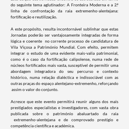
do seguinte tema aglutinador: A Fronteira Moderna e a 2.ª
linha de confrontação da raia extremenho-alentejana:
fortificação e reutilização.
A este propósito, resulta incontornável sublinhar que estas
Jornadas poderão ser vantajosamente integradas de forma
Termo de Pesquisa
lógica e coerente no corrente processo de candidatura de
Vila Viçosa a Património Mundial. Com efeito, permitem
integrar o estudo de uma evidente mais-valia patrimonial,
como é o caso da fortificação calipolense, numa rede de
núcleos fortificados mais vasta, susceptível de permitir uma
abordagem integradora do seu percurso e contexto
Categorias gerais
histórico, numa relação dialéctica e indissociável com as
outras praças do espaço alentejano-extremenho, reforçando
assim o valor do conjunto.
Acresce que este evento permitirá reunir alguns dos mais
prestigiados especialistas e investigadores, com vasta obra
Filtros
publicada sobre o património abaluartado da raia
extremenho-alentejana e de comprovado prestígio e
competência científica e académica.