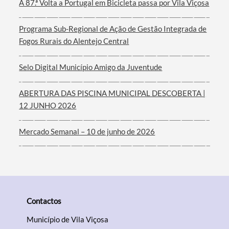
A 87.ª Volta a Portugal em Bicicleta passa por Vila Viçosa
Filtros
Programa Sub-Regional de Ação de Gestão Integrada de
Fogos Rurais do Alentejo Central
Selo Digital Município Amigo da Juventude
ABERTURA DAS PISCINA MUNICIPAL DESCOBERTA |
12 JUNHO 2026
Mercado Semanal – 10 de junho de 2026
Contactos
Município de Vila Viçosa