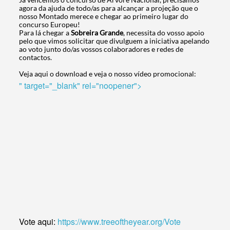
agora da ajuda de todo/as para alcançar a projeção que o
nosso Montado merece e chegar ao primeiro lugar do
concurso Europeu!
Para lá chegar a
Sobreira Grande
, necessita do vosso apoio
pelo que vimos solicitar que divulguem a iniciativa apelando
ao voto junto do/as vossos colaboradores e redes de
contactos.
Veja aqui o download e veja o nosso vídeo promocional:
" target="_blank" rel="noopener">
Termo de Pesquisa
Vote aqui:
https://www.treeoftheyear.org/Vote
Categorias gerais