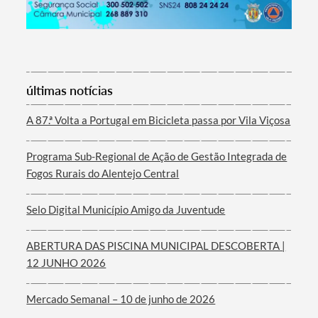
Termo de Pesquisa
últimas notícias
A 87.ª Volta a Portugal em Bicicleta passa por Vila Viçosa
Programa Sub-Regional de Ação de Gestão Integrada de
Categorias gerais
Fogos Rurais do Alentejo Central
Selo Digital Município Amigo da Juventude
ABERTURA DAS PISCINA MUNICIPAL DESCOBERTA |
Filtros
12 JUNHO 2026
Mercado Semanal – 10 de junho de 2026