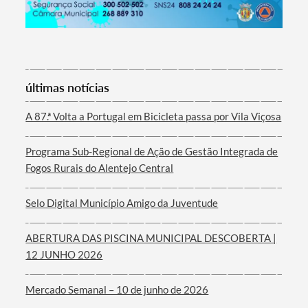
Termo de Pesquisa
últimas notícias
A 87.ª Volta a Portugal em Bicicleta passa por Vila Viçosa
Programa Sub-Regional de Ação de Gestão Integrada de
Categorias gerais
Fogos Rurais do Alentejo Central
Selo Digital Município Amigo da Juventude
ABERTURA DAS PISCINA MUNICIPAL DESCOBERTA |
Filtros
12 JUNHO 2026
Mercado Semanal – 10 de junho de 2026