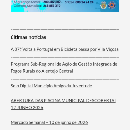
Termo de Pesquisa
últimas notícias
A 87.ª Volta a Portugal em Bicicleta passa por Vila Viçosa
Programa Sub-Regional de Ação de Gestão Integrada de
Categorias gerais
Fogos Rurais do Alentejo Central
Selo Digital Município Amigo da Juventude
ABERTURA DAS PISCINA MUNICIPAL DESCOBERTA |
Filtros
12 JUNHO 2026
Mercado Semanal – 10 de junho de 2026