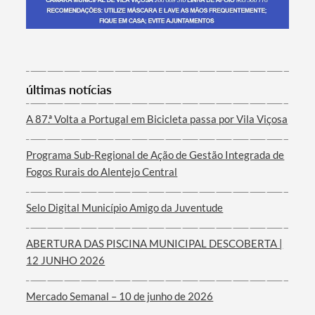
Termo de Pesquisa
últimas notícias
A 87.ª Volta a Portugal em Bicicleta passa por Vila Viçosa
Programa Sub-Regional de Ação de Gestão Integrada de
Categorias gerais
Fogos Rurais do Alentejo Central
Selo Digital Município Amigo da Juventude
ABERTURA DAS PISCINA MUNICIPAL DESCOBERTA |
Filtros
12 JUNHO 2026
Mercado Semanal – 10 de junho de 2026