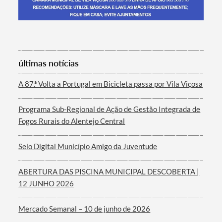
Termo de Pesquisa
últimas notícias
A 87.ª Volta a Portugal em Bicicleta passa por Vila Viçosa
Programa Sub-Regional de Ação de Gestão Integrada de
Categorias gerais
Fogos Rurais do Alentejo Central
Selo Digital Município Amigo da Juventude
ABERTURA DAS PISCINA MUNICIPAL DESCOBERTA |
Filtros
12 JUNHO 2026
Mercado Semanal – 10 de junho de 2026