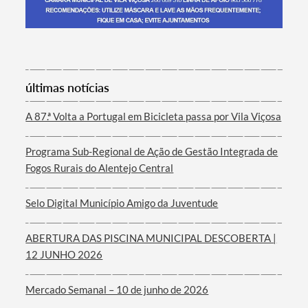
Termo de Pesquisa
últimas notícias
A 87.ª Volta a Portugal em Bicicleta passa por Vila Viçosa
Programa Sub-Regional de Ação de Gestão Integrada de
Categorias gerais
Fogos Rurais do Alentejo Central
Selo Digital Município Amigo da Juventude
ABERTURA DAS PISCINA MUNICIPAL DESCOBERTA |
Filtros
12 JUNHO 2026
Mercado Semanal – 10 de junho de 2026