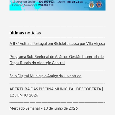
Termo de Pesquisa
últimas notícias
A 87.ª Volta a Portugal em Bicicleta passa por Vila Viçosa
Programa Sub-Regional de Ação de Gestão Integrada de
Categorias gerais
Fogos Rurais do Alentejo Central
Selo Digital Município Amigo da Juventude
ABERTURA DAS PISCINA MUNICIPAL DESCOBERTA |
Filtros
12 JUNHO 2026
Mercado Semanal – 10 de junho de 2026