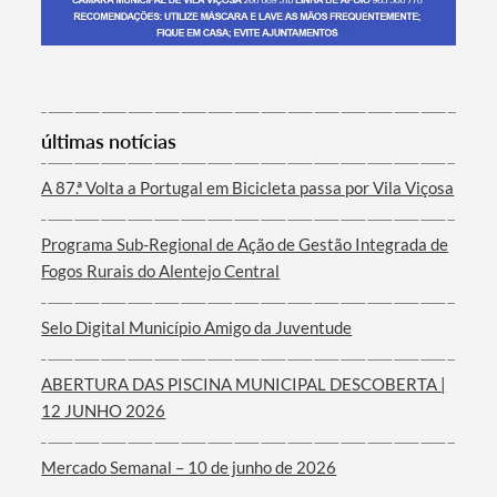
Termo de Pesquisa
últimas notícias
A 87.ª Volta a Portugal em Bicicleta passa por Vila Viçosa
Programa Sub-Regional de Ação de Gestão Integrada de
Categorias gerais
Fogos Rurais do Alentejo Central
Selo Digital Município Amigo da Juventude
ABERTURA DAS PISCINA MUNICIPAL DESCOBERTA |
Filtros
12 JUNHO 2026
Mercado Semanal – 10 de junho de 2026