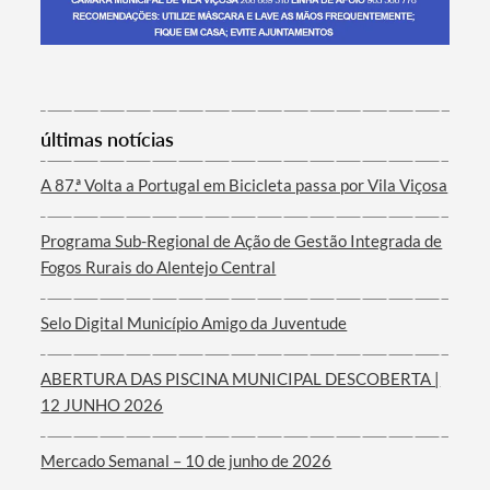
Termo de Pesquisa
últimas notícias
A 87.ª Volta a Portugal em Bicicleta passa por Vila Viçosa
Programa Sub-Regional de Ação de Gestão Integrada de
Categorias gerais
Fogos Rurais do Alentejo Central
Selo Digital Município Amigo da Juventude
ABERTURA DAS PISCINA MUNICIPAL DESCOBERTA |
Filtros
12 JUNHO 2026
Mercado Semanal – 10 de junho de 2026