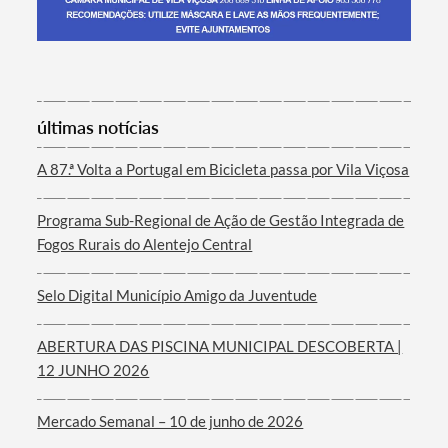
Termo de Pesquisa
últimas notícias
A 87.ª Volta a Portugal em Bicicleta passa por Vila Viçosa
Programa Sub-Regional de Ação de Gestão Integrada de
Categorias gerais
Fogos Rurais do Alentejo Central
Selo Digital Município Amigo da Juventude
ABERTURA DAS PISCINA MUNICIPAL DESCOBERTA |
Filtros
12 JUNHO 2026
Mercado Semanal – 10 de junho de 2026