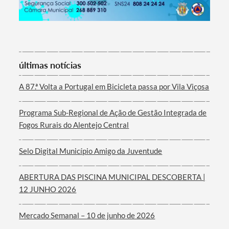
Termo de Pesquisa
últimas notícias
A 87.ª Volta a Portugal em Bicicleta passa por Vila Viçosa
Programa Sub-Regional de Ação de Gestão Integrada de
Categorias gerais
Fogos Rurais do Alentejo Central
Selo Digital Município Amigo da Juventude
ABERTURA DAS PISCINA MUNICIPAL DESCOBERTA |
Filtros
12 JUNHO 2026
Mercado Semanal – 10 de junho de 2026