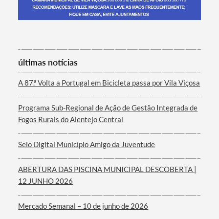
Termo de Pesquisa
últimas notícias
A 87.ª Volta a Portugal em Bicicleta passa por Vila Viçosa
Programa Sub-Regional de Ação de Gestão Integrada de
Categorias gerais
Fogos Rurais do Alentejo Central
Selo Digital Município Amigo da Juventude
ABERTURA DAS PISCINA MUNICIPAL DESCOBERTA |
Filtros
12 JUNHO 2026
Mercado Semanal – 10 de junho de 2026