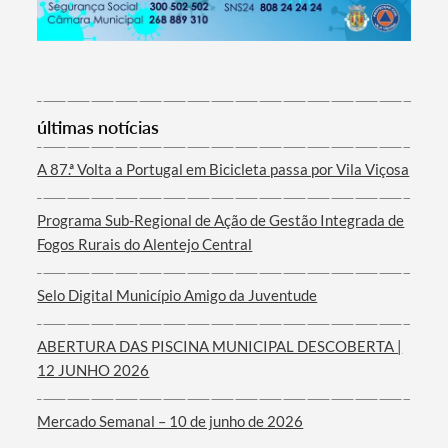
Termo de Pesquisa
últimas notícias
A 87.ª Volta a Portugal em Bicicleta passa por Vila Viçosa
Programa Sub-Regional de Ação de Gestão Integrada de
Categorias gerais
Fogos Rurais do Alentejo Central
Selo Digital Município Amigo da Juventude
ABERTURA DAS PISCINA MUNICIPAL DESCOBERTA |
Filtros
12 JUNHO 2026
Mercado Semanal – 10 de junho de 2026