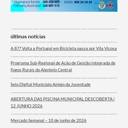
Termo de Pesquisa
últimas notícias
A 87.ª Volta a Portugal em Bicicleta passa por Vila Viçosa
Programa Sub-Regional de Ação de Gestão Integrada de
Categorias gerais
Fogos Rurais do Alentejo Central
Selo Digital Município Amigo da Juventude
ABERTURA DAS PISCINA MUNICIPAL DESCOBERTA |
Filtros
12 JUNHO 2026
Mercado Semanal – 10 de junho de 2026