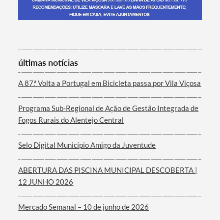
Termo de Pesquisa
últimas notícias
A 87.ª Volta a Portugal em Bicicleta passa por Vila Viçosa
Programa Sub-Regional de Ação de Gestão Integrada de
Categorias gerais
Fogos Rurais do Alentejo Central
Selo Digital Município Amigo da Juventude
ABERTURA DAS PISCINA MUNICIPAL DESCOBERTA |
Filtros
12 JUNHO 2026
Mercado Semanal – 10 de junho de 2026