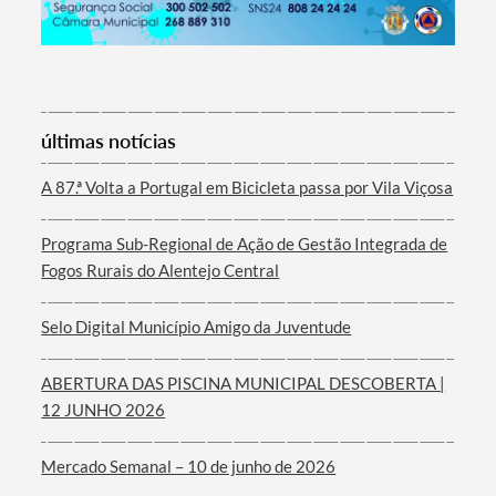
Termo de Pesquisa
últimas notícias
A 87.ª Volta a Portugal em Bicicleta passa por Vila Viçosa
Programa Sub-Regional de Ação de Gestão Integrada de
Categorias gerais
Fogos Rurais do Alentejo Central
Selo Digital Município Amigo da Juventude
ABERTURA DAS PISCINA MUNICIPAL DESCOBERTA |
Filtros
12 JUNHO 2026
Mercado Semanal – 10 de junho de 2026