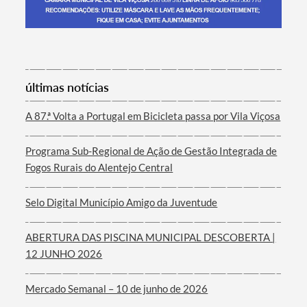
Termo de Pesquisa
últimas notícias
A 87.ª Volta a Portugal em Bicicleta passa por Vila Viçosa
Programa Sub-Regional de Ação de Gestão Integrada de
Categorias gerais
Fogos Rurais do Alentejo Central
Selo Digital Município Amigo da Juventude
ABERTURA DAS PISCINA MUNICIPAL DESCOBERTA |
Filtros
12 JUNHO 2026
Mercado Semanal – 10 de junho de 2026