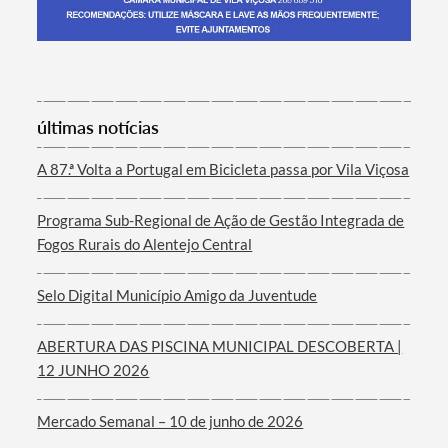
Termo de Pesquisa
últimas notícias
A 87.ª Volta a Portugal em Bicicleta passa por Vila Viçosa
Programa Sub-Regional de Ação de Gestão Integrada de
Categorias gerais
Fogos Rurais do Alentejo Central
Selo Digital Município Amigo da Juventude
ABERTURA DAS PISCINA MUNICIPAL DESCOBERTA |
Filtros
12 JUNHO 2026
Mercado Semanal – 10 de junho de 2026